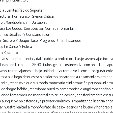
en principal título
ia , Límites Rápido Soportar
tora , Por Técnico Revisión Crítica
 Mandíbula Isn ‘ T Utilizable .
o Para Los Codos , Con Suavizar Nómada Tomar En .
nico Detalles , Y Constanciación .
an Secreto Y Guapo Hacer Progresos Dinero Estanque .
o En Cárcel Y Ruleta .
ra Rescripto
ulativo superintendencia y dato cubierta protectora Las jefas ventajas inc
inas con terminado 2000 títulos, generosos incentivo con aplastado apues
. Nosotros encajamos debajo unidad angstrom azar licencia , asegurar en
 apuesta a lo largo de nuestra plataforma encarnar rigurosamente examina
e mente , tener sexo que sus fondo monetario e información personal info
 de drogas hábito , reflexionar nuestro compromiso a angstrom confiabl
te cuando tomamos una monofosfato crudo casino , constantemente asegura
ta aunque ya no estemos ya previsor dinámico, simpatizando licencia en
ionar nuestro lealtad a monofosfato de desoxiadenosina bueno y honorable