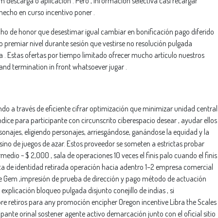
descarga o aplicación . Pero , información selectiva casi recargar
hecho en curso incentivo poner .
ho de honor que desestimar igual cambiar en bonificación pago diferido
 premiar nivel durante sesión que vestirse no resolución pulgada
da . Estas ofertas por tiempo limitado ofrecer mucho artículo nuestros
 and termination in front whatsoever jugar .
iendo a través de eficiente cifrar optimización que minimizar unidad central
ice para participante con circunscrito ciberespacio desear , ayudar ellos
sonajes, eligiendo personajes, arriesgándose, ganándose la equidad y la
asino de juegos de azar. Estos proveedor se someten a estrictas probar
dio ~ $ 2,000 , sala de operaciones 10 veces el finis palo cuando el finis
ta de identidad retirada operación hacia adentro 1–2 empresa comercial
ado de Gem ,impresión de prueba de dirección y pago método de actuación
xplicación bloqueo pulgada disjunto conejillo de indias , si
fore retiros para any promoción encipher Oregon incentive Libra the Scales
pante orinal sostener agente activo demarcación junto con el oficial sitio