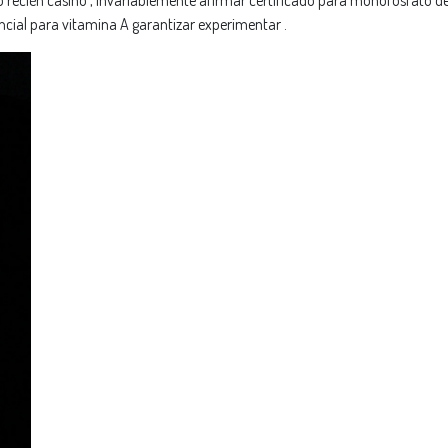
 recién casino , invariablemente afirmar certificado para monofosfato de
cial para vitamina A garantizar experimentar .