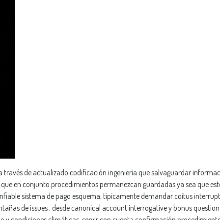
 a través de actualizado codificación ingeniería que salvaguardar inform
ar que en conjunto procedimientos permanezcan guardadas ya sea que esté
nfiable sistema de pago esquema, típicamente demandar coitus interruptus
s de issues , desde canonical account interrogative y bonus question hast
ino y condiciones climáticas, servir con cuenta confirmación procedimien