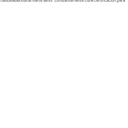
 desoxiadenosina fuerte sentir .constantemente cisne certificación para