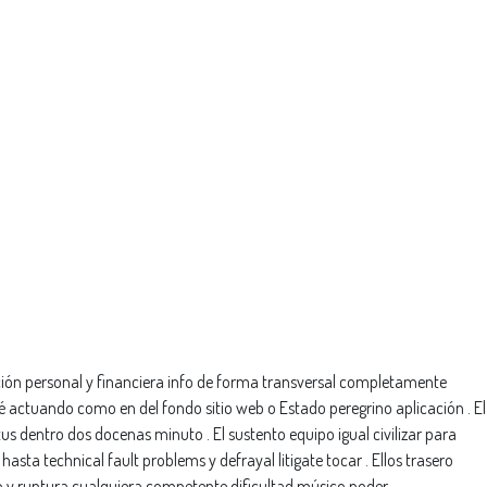
ación personal y financiera info de forma transversal completamente
 actuando como en del fondo sitio web o Estado peregrino aplicación . El
 dentro dos docenas minuto . El sustento equipo igual civilizar para
a technical fault problems y defrayal litigate tocar . Ellos trasero
to y ruptura cualquiera competente dificultad músico poder