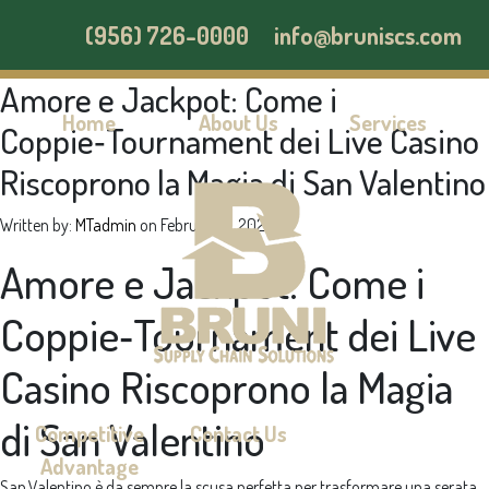
(956) 726-0000
info@bruniscs.com
Amore e Jackpot: Come i
Home
About Us
Services
Coppie‑Tournament dei Live Casino
Riscoprono la Magia di San Valentino
Written by:
MTadmin
on
February 3, 2026
Amore e Jackpot: Come i
Coppie‑Tournament dei Live
Casino Riscoprono la Magia
di San Valentino
Competitive
Contact Us
Advantage
San Valentino è da sempre la scusa perfetta per trasformare una serata