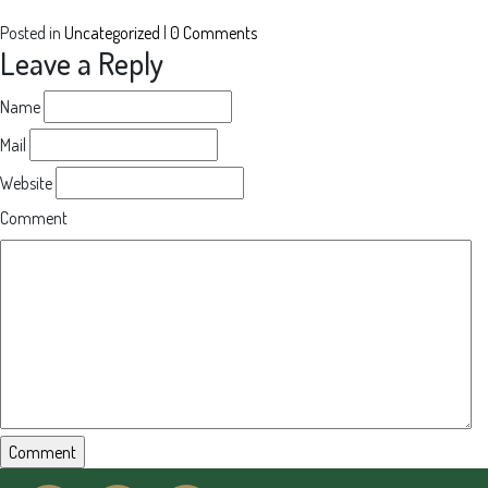
Posted in
Uncategorized
|
0 Comments
Leave a Reply
Name
Mail
Website
Comment