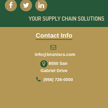
YOUR SUPPLY CHAIN SOLUTIONS
Contact Info
info@bruniscs.com
8550 San
Gabriel Drive
(956) 726-0000