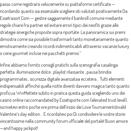
passo come registrarsi velocemente su piattaforme certificate —
ricordando quanto sia essenziale scegliere siti valutati positivamente Da
Essetrasort​.Com — gestire saggiamente il bankroll comune mediante
regole chiare fra partner ed evitare errorì tipici dei neofiti grazie alle
strategie sinergiche proposte sopra riportàte​. La panoramica sui premi
dimostra come sia possibile trasformarli tanto monetariamente quanto
emotivamente creando ricordi indimenticabili attraverso vacanze luxury
o cene gourmet incluse nei pacchetti premio.“
Infine abbiamo fornito consigli pratichi sulla scenografia casalinga
perfetta: illuminazione dolce , playlist rilassante , pausa brindisi
programmates , sicurezza digitale avanzataa eccetera… Tutti elementi
indispensabili affinché quella notte diventi davvero magica tanto quanto
proficua.\n\nMettete subito in pratica questa guida scegliendo uno dei
casinò online raccomandated by Essetsporte.com (elevated trust level),
iscrivetevi entro poche ore prima dell’inizio dei Love Tournament​s​tivalii​​l
Valentine’s day edition… E ricordatevi poi Di condividere le vostre storie
vincent­issime nella community forum ufficialе de​l portale! Buon amore
—and happy jackpot!