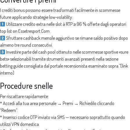
I crediti bonus possono essere trasformati facilmente in scommesse
future applicando strategie low‑volatility:
Utilizzare credito extra nelle slot à RTP ≥ 96 % offerte dagli operatori
top list on Essetresport.Com .
Sfruttare cashback mensile aggiuntivo se rimane saldo positivo dopo
almeno tre round consecutivi.
Investire parte del cash pool ottenuto nelle scommesse sportive «sure
bets» selezionabili tramite strumenti avanzati presenti nella sezione
betting guide consigliata dal portale recensionista esaminato sopra.^[link
interno]
Procedure snelle
Per riscattare rapidamente:
* Accedi alla tua area personale → Premi → Richiedilo cliccando
“Redeem”.
* Inserisci codice OTP inviato via SMS — necessario soprattutto quando
utilizzi VPN domestica.