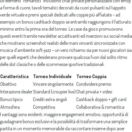
Gli elementi “romantici” includono chat private personalizzabili con emoji
a forma di cuore, tavoli tematici decorati da cuori pulsanti sul tappeto
verde virtuale e premi speciali dedicati alle coppie più affiatate – ad
esempio un bonus cashback doppio se entrambi raggiungono il fatturato
minimo entro la prima ora del torneo. Le case da gioco promuovono
questi eventi tramite newsletter accattivanti ed inserzioni sui social media
che mostrano screenshot realisti delle mani vincenti sincronizzate con
musica d’ambiente soft‑jazz – un vero richiamo sia per nuovi giocatori sia
per quelli esperti che desiderano provare qualcosa fuori dal solito ritmo
delle slot classiche o delle scommesse sportive tradizionali .
Caratteristica
Torneo Individuale
Torneo Coppia
Obiettivo
Vincere singolarmente
Condividere premio
Interazione dealer
Standard (croupier live)
Chat privata + video
Bonus tipico
Crediti extra singoli
Cashback doppio + gift card
Atmosfera
Competitiva
Collaborativa & romantica
I vantaggi sono evidenti: maggiore engagement emotivo, opportunità di
guadagnare bonus esclusivi e la possibilità di trasformare una semplice
partita in un momento memorabile da raccontare insieme dopo aver