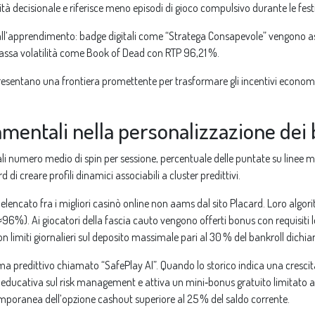
 decisionale e riferisce meno episodi di gioco compulsivo durante le festiv
i all’apprendimento: badge digitali come “Stratega Consapevole” vengono ass
 bassa volatilità come Book of Dead con RTP 96,21 %.
resentano una frontiera promettente per trasformare gli incentivi econom
tamentali nella personalizzazione dei
i numero medio di spin per sessione, percentuale delle puntate su linee mu
di creare profili dinamici associabili a cluster predittivi.
encato fra i migliori casinò online non aams dal sito Placard. Loro algoritmo
(≈96%). Ai giocatori della fascia cauto vengono offerti bonus con requisiti
n limiti giornalieri sul deposito massimale pari al 30 % del bankroll dichia
 predittivo chiamato “SafePlay AI”. Quando lo storico indica una crescita
ucativa sul risk management e attiva un mini‑bonus gratuito limitato ai 
emporanea dell’opzione cashout superiore al 25 % del saldo corrente.