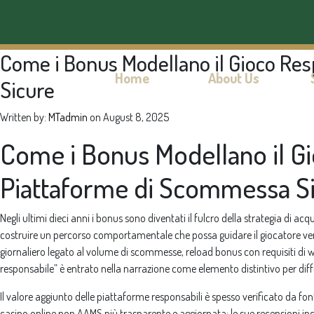
Come i Bonus Modellano il Gioco Res
Home
About Us
Sicure
Written by:
MTadmin
on
August 8, 2025
Come i Bonus Modellano il Gi
Piattaforme di Scommessa S
Negli ultimi dieci anni i bonus sono diventati il fulcro della strategia di ac
costruire un percorso comportamentale che possa guidare il giocatore ver
giornaliero legato al volume di scommesse, reload bonus con requisiti di wa
responsabile” è entrato nella narrazione come elemento distintivo per differ
Il valore aggiunto delle piattaforme responsabili è spesso verificato da f
casino online non AAMS più trasparente e aggiornata; le sue recensioni inc