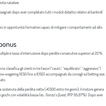
ità natalizie.
egnati dopo aver completato tutti i moduli didattici relativi al bankroll
ici in opportunità formative capaci di mitigare i comportamenti ad alto
 bonus
ltiple e tasso d’interruzione dopo perdite consecutive superiori al 20 %.
 classifica gli utenti in tre fasce (“cauto”, “equilibrato”, “aggressivo”)
 low‑wagering (€50 fino a €150) accompagnati da consigli sul betting size;
rato.
 sostenuta della perdita netta (>€500 entro tre giorni), il motore genera
giochi con volatilità bassa (es.: Gonzo’s Quest, RTP 95,97%). Dopo aver