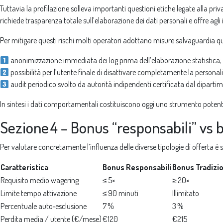
Tuttavia la profilazione solleva importanti questioni etiche legate alla pri
richiede trasparenza totale sull’elaborazione dei dati personali e offre agli i
Per mitigare questi rischi molti operatori adottano misure salvaguardia qu
anonimizzazione immediata dei log prima dell’elaborazione statistica;
possibilità per l’utente finale di disattivare completamente la persona
audit periodico svolto da autorità indipendenti certificata dal dipart
In sintesi i dati comportamentali costituiscono oggi uno strumento potente 
Sezione 4 – Bonus “responsabili” vs 
Per valutare concretamente l’influenza delle diverse tipologie di offerta 
Caratteristica
Bonus Responsabili
Bonus Tradizio
Requisito medio wagering
≤ 5×
≥ 20×
Limite tempo attivazione
≤ 90 minuti
Illimitato
Percentuale auto‑esclusione
7 %
3 %
Perdita media / utente (€/mese)
€120
€215