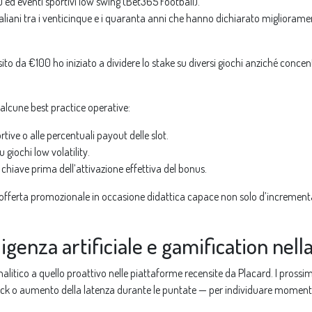
) ed eventi sportivi low swing (
Bet365 Football
).
iani tra i venticinque e i quaranta anni che hanno dichiarato migliorament
o da €100 ho iniziato a dividere lo stake su diversi giochi anziché concentr
 alcune best practice operative:
rtive o alle percentuali payout delle slot.
 giochi low volatility.
i chiave prima dell’attivazione effettiva del bonus.
fferta promozionale in occasione didattica capace non solo d’incrementare
ligenza artificiale e gamification ne
litico a quello proattivo nelle piattaforme recensite da Placard. I prossimi
a click o aumento della latenza durante le puntate — per individuare momenta