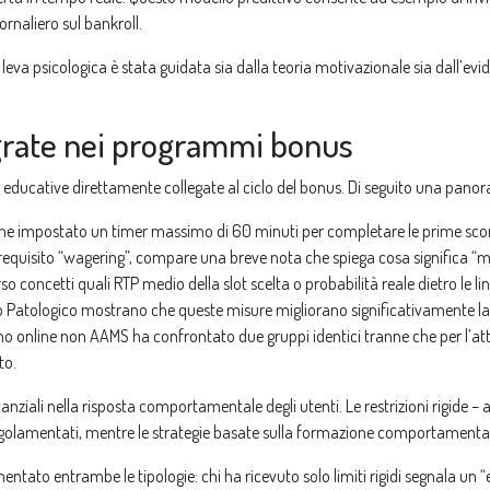
rnaliero sul bankroll.
va psicologica è stata guidata sia dalla teoria motivazionale sia dall’evid
egrate nei programmi bonus
ducative direttamente collegate al ciclo del bonus. Di seguito una panorami
iene impostato un timer massimo di 60 minuti per completare le prime sc
equisito “wagering”, compare una breve nota che spiega cosa significa “mu
so concetti quali RTP medio della slot scelta o probabilità reale dietro le li
 Patologico mostrano che queste misure migliorano significativamente la co
nline non AAMS ha confrontato due gruppi identici tranne che per l’attivazi
to.
ostanziali nella risposta comportamentale degli utenti. Le restrizioni rigi
regolamentati, mentre le strategie basate sulla formazione comportamentale
tato entrambe le tipologie: chi ha ricevuto solo limiti rigidi segnala un “