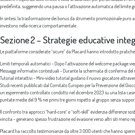
predefinita, suggerendo una pausa o l’attivazione automatica del limite gio
In sintesi, la trasformazione dei bonus da strumento promozionale puro a le
investono nella ricerca comportamentale.
Sezione 2 – Strategie educative int
Le piattaforme considerate “sicure” da Placard hanno introdotto pratiche e
Limiti temporali automatici – Dopo l’attivazione del welcome package v
Messaggi informativi contestuali – Durante la schermata di conferma del r
Tutorial interattivi – Mini‑video tutorial guidano il nuovo giocatore attraver
Studi recenti pubblicati dal Comitato Europeo per la Prevenzione del Gioco
un esperimento controllato condotto nel dicembre 2023 su una lista casino o
puntate medie del 9 % nei primi tre giorni rispetto al gruppo senza suppor
Il confronto tra approcci “hard‑core” e “soft‑skill” evidenzia differenze s
vincita – generano spesso frustrazione ed evasione verso altri siti meno 
Placard ha raccolto testimonianze da oltre 3 000 utenti che hanno sperimen