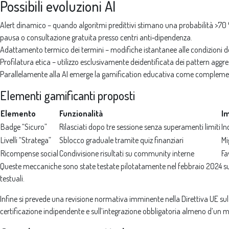
Possibili evoluzioni AI
Alert dinamico – quando algoritmi predittivi stimano una probabilità >70
pausa o consultazione gratuita presso centri anti‑dipendenza.
Adattamento termico dei termini – modifiche istantanee alle condizioni de
Profilatura etica – utilizzo esclusivamente de­identificata dei pattern a
Parallelamente alla AI emerge la gamification educativa come complemento
Elementi gamificanti proposti
Elemento
Funzionalità
Im
Badge “Sicuro”
Rilasciati dopo tre sessione senza superamenti limiti
In
Livelli “Stratega”
Sblocco graduale tramite quiz finanziari
Mi
Ricompense social
Condivisione risultati su community interne
Fa
Queste meccaniche sono state testate pilotatamente nel febbraio 2024 su
testuali.
Infine si prevede una revisione normativa imminente nella Direttiva UE sul g
certificazione indipendente e sull’integrazione obbligatoria almeno d’un m