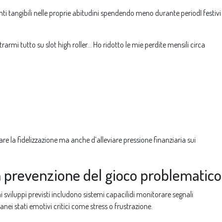
i tangibili nelle proprie abitudini spendendo meno durante periodI festivi
armi tutto su slot high roller… Ho ridotto le mie perdite mensili circa
 la fidelizzazione ma anche d’alleviare pressione finanziaria sui
lla prevenzione del gioco problematico
 sviluppi previsti includono sistemi capacili​di monitorare segnali
nei stati emotivi critici come stress o frustrazione.