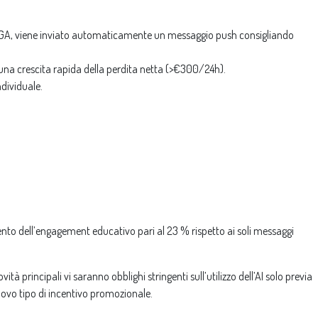
e DGA, viene inviato automaticamente un messaggio push consigliando
 una crescita rapida della perdita netta (>€300/24h).
dividuale.
o dell’engagement educativo pari al 23 % rispetto ai soli messaggi
 principali vi saranno obblighi stringenti sull’utilizzo dell’AI solo previa
uovo tipo di incentivo promozionale.