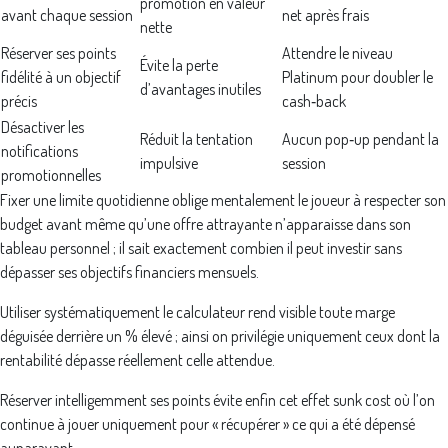
promotion en valeur
avant chaque session
net après frais
nette
Réserver ses points
Attendre le niveau
Évite la perte
fidélité à un objectif
Platinum pour doubler le
d’avantages inutiles
précis
cash‑back
Désactiver les
Réduit la tentation
Aucun pop‑up pendant la
notifications
impulsive
session
promotionnelles
Fixer une limite quotidienne oblige mentalement le joueur à respecter son
budget avant même qu’une offre attrayante n’apparaisse dans son
tableau personnel ; il sait exactement combien il peut investir sans
dépasser ses objectifs financiers mensuels.
Utiliser systématiquement le calculateur rend visible toute marge
déguisée derrière un % élevé ; ainsi on privilégie uniquement ceux dont la
rentabilité dépasse réellement celle attendue.
Réserver intelligemment ses points évite enfin cet effet sunk cost où l’on
continue à jouer uniquement pour « récupérer » ce qui a été dépensé