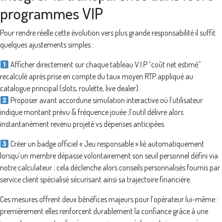
programmes VIP
Pour rendre réelle cette évolution vers plus grande responsabilité il suffit
quelques ajustements simples :
Afficher directement sur chaque tableau V.I.P “coût net estimé”
recalculé après prise en compte du taux moyen R‌TP appliqué au
catalogue principal (
slots
,
roulette
,
live dealer
).
Proposer avant accordune simulation interactive où l’utilisateur
indique montant prévu & fréquence jouée ;l’outil délivre alors
instantanément revenu projeté vs dépenses anticipées.
Créer un badge officiel « Jeu responsable » lié automatiquement
lorsqu’un membre dépasse volontairement son seuil personnel défini via
notre calculateur ; cela déclenche alors conseils personnalisés fournis par
service client spécialisé sécurisant ainsi sa trajectoire financière.
Ces mesures offrent deux bénéfices majeurs pour l’opérateur lui-même :
premièrement elles renforcent durablement la confiance grâce à une