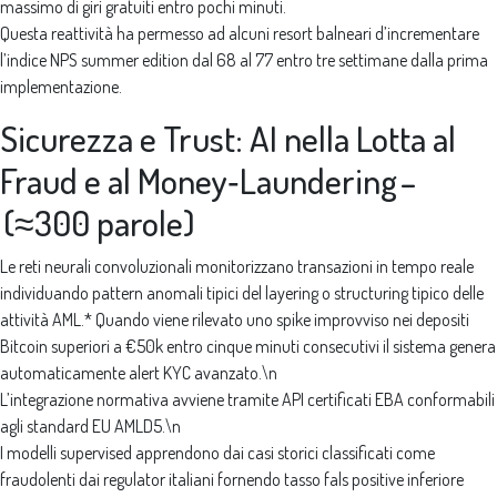
massimo di giri gratuiti entro pochi minuti.
Questa reattività ha permesso ad alcuni resort balneari d’incrementare
l’indice NPS summer edition dal 68 al 77 entro tre settimane dalla prima
implementazione.
Sicurezza e Trust: AI nella Lotta al
Fraud e al Money‑Laundering –
(≈300 parole)
Le reti neurali convoluzionali monitorizzano transazioni in tempo reale
individuando pattern anomali tipici del layering o structuring tipico delle
attività AML.* Quando viene rilevato uno spike improvviso nei depositi
Bitcoin superiori a €50k entro cinque minuti consecutivi il sistema genera
automaticamente alert KYC avanzato.\n
L’integrazione normativa avviene tramite API certificati EBA conformabili
agli standard EU AMLD5.\n
I modelli supervised apprendono dai casi storici classificati come
fraudolenti dai regulator italiani fornendo tasso fals positive inferiore