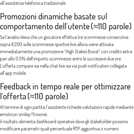
all’assistenza telefonica tradizionale.
Promozioni dinamiche basate sul
comportamento dell’utente (≈110 parole)
Se l’analisi rileva che un giocatore effettua tre scommesse consecutive
sopra €200 sulle scommesse sportive live allora viene attivata
immediatamente una promozione “High Stakes Boost” con credito extra
pari allo 0·5% dell’importo scommesso entro le successive due ore.
L’offerta compare sia nella chat live sia via push notification collegata
all’app mobile.
Feedback in tempo reale per ottimizzare
l’offerta (≈110 parole)
Al termine di ogni partita l’assistente richiede valutazioni rapide mediante
emoticon smiley/frownie;
il risultato alimenta dashboard operative dove gli stakeholder possono
modificare parametri quali percentuale RTP aggiuntiva o numero