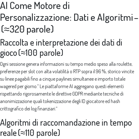
AI Come Motore di
Personalizzazione: Dati e Algoritmi –
(≈320 parole)
Raccolta e interpretazione dei dati di
gioco (≈100 parole)
Ogni sessione genera informazioni su tempo medio speso alla roulette,
preferenze per slot con alta volatilità o RTP sopra il 96 %, storico vincite
su linee pagabili fino a cinque paylines simultanee e importo totale
wagered per giorno.“​ Le piattaforme AI aggregano questi elementi
rispettando rigorosamente le direttive GDPR mediante tecniche di
anonimizzazione quali tokenizzazione degli ID giocatore ed hash
crittografico dei log finanziari.“
Algoritmi di raccomandazione in tempo
reale (≈110 parole)