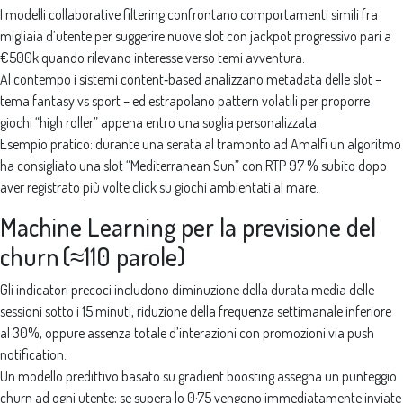
I modelli collaborative filtering confrontano comportamenti simili fra
migliaia d’utente per suggerire nuove slot con jackpot progressivo pari a
€500k quando rilevano interesse verso temi avventura.
Al contempo i sistemi content‑based analizzano metadata delle slot –
tema fantasy vs sport – ed estrapolano pattern volatili per proporre
giochi “high roller” appena entro una soglia personalizzata.
Esempio pratico: durante una serata al tramonto ad Amalfi un algoritmo
ha consigliato una slot “Mediterranean Sun” con RTP 97 % subito dopo
aver registrato più volte click su giochi ambientati al mare.
Machine Learning per la previsione del
churn (≈110 parole)
Gli indicatori precoci includono diminuzione della durata media delle
sessioni sotto i 15 minuti, riduzione della frequenza settimanale inferiore
al 30%, oppure assenza totale d’interazioni con promozioni via push
notification.
Un modello predittivo basato su gradient boosting assegna un punteggio
churn ad ogni utente; se supera lo 0·75 vengono immediatamente inviate