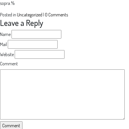
sopra.%
Posted in
Uncategorized
|
0 Comments
Leave a Reply
Name
Mail
Website
Comment