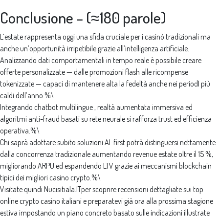
Conclusione – (≈180 parole)
L’estate rappresenta oggi una sfida cruciale per i casinò tradizionali ma
anche un’opportunità irripetibile grazie all’intelligenza artificiale.
Analizzando dati comportamentali in tempo reale è possibile creare
offerte personalizzate — dalle promozioni flash alle ricompense
tokenizzate — capaci di mantenere alta la fedeltà anche nei periodI più
caldi dell’anno.%\
Integrando chatbot multilingue , realtà aumentata immersiva ed
algoritmi anti-fraud basati su rete neurale si rafforza trust ed efficienza
operativa.%\
Chi saprà adottare subito soluzioni AI-first potrà distinguersi nettamente
dalla concorrenza tradizionale aumentando revenue estate oltre il 15 %,
migliorando ARPU ed espandendo LTV grazie ai meccanismi blockchain
tipici dei migliori casino crypto.%\
Visitate quindi
Nucisitiala.IT
per scoprire recensioni dettagliate sui top
online crypto casino italiani e preparatevi già ora alla prossima stagione
estiva impostando un piano concreto basato sulle indicazioni illustrate