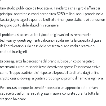
Uno studio pubblicato da Nucisitalia.IT evidenzia che il giro d’affari dei
principali operatori europei perde circa €250 milioni annui proprio nella
fascia giugno‑agosto quando le offerte rimangono statiche e i bonus non
tengono conto delle abitudini vacanziere.
Il problema si accentua tra i giocatori giovani ed estremamente
tech‑savvy: questi segmenti valutano rapidamente la capacità digitale
dell’hotel‑casino sulla base della presenza di app mobile reattive o
chatbot intelligenti.
Di conseguenza la percezione del brand subisce un colpo negativo;
recensioni su forum specializzati descrivono spesso l’esperienza estiva
come “troppo tradizionale” rispetto alle possibilità offerte dagli online
crypto casino dove gli algoritmi propongono promo dinamiche ogni ora.
Per contrastare questo trend è necessario un approccio data‑driven
capace di trasformare i dati grezzi in azioni concrete durante tutta la
stagione balneare.