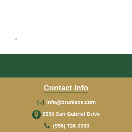
Contact Info
info@bruniscs.com
8550 San Gabriel Drive
(956) 726-0000