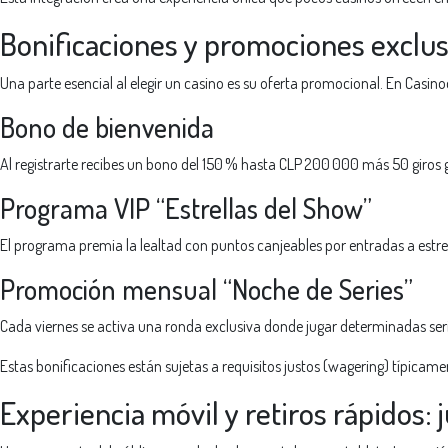
Bonificaciones y promociones exclus
Una parte esencial al elegir un casino es su oferta promocional. En
Casin
Bono de bienvenida
Al registrarte recibes un bono del 150 % hasta CLP 200 000 más 50 giros 
Programa VIP “Estrellas del Show”
El programa premia la lealtad con puntos canjeables por entradas a estre
Promoción mensual “Noche de Series”
Cada viernes se activa una ronda exclusiva donde jugar determinadas serie
Estas bonificaciones están sujetas a requisitos justos (
wagering
) típicame
Experiencia móvil y retiros rápidos: 