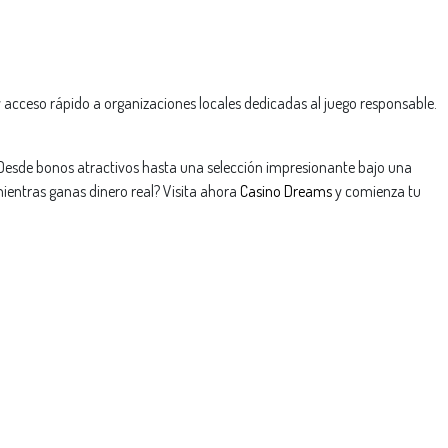
 acceso rápido a organizaciones locales dedicadas al juego responsable.
 Desde bonos atractivos hasta una selección impresionante bajo una
ientras ganas dinero real? Visita ahora
Casino Dreams
y comienza tu