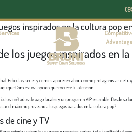
(9
s juegos inspirados en la cultura po
Services
Competitiv
Advantag
 de los juegos inspirados en l
 global. Películas, series y cómics aparecen ahora como protagonistas de 
siquique.Com es una opción que merece tu atención.
títulos, métodos de pago locales y un programa VIP escalable. Desde su l
 sacar el máximo provecho a los juegos basados en la cultura pop?
s de cine y TV
amiliares mientras giran los carretes o reparten cartas. Esta familiarida