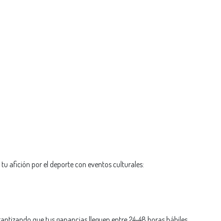
 afición por el deporte con eventos culturales:
rantizando que tus ganancias lleguen entre 24‑48 horas hábiles.