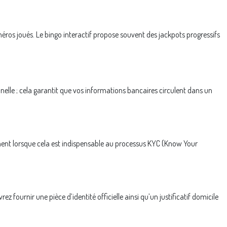
éros joués. Le bingo interactif propose souvent des jackpots progressifs
elle ; cela garantit que vos informations bancaires circulent dans un
ment lorsque cela est indispensable au processus KYC (Know Your
ournir une pièce d’identité officielle ainsi qu’un justificatif domicile