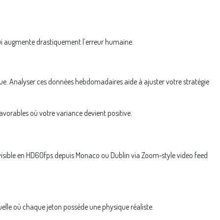
e qui augmente drastiquement l’erreur humaine.
ique. Analyser ces données hebdomadaires aide à ajuster votre stratégie
vorables où votre variance devient positive.
r visible en HD60fps depuis Monaco ou Dublin via Zoom‑style video feed
uelle où chaque jeton possède une physique réaliste.