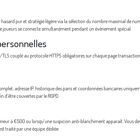
 hasard pur et stratégie légère via la sélection du nombre maximal de num
e de joueurs se connecte simultanément pendant un événement spécial.
personnelles
L/TLS couplé au protocole HTTPS obligatoires sur chaque page transactionn
omplet, adresse IP, historique des paris et coordonnées bancaires unique
in d’être couvertes par le RGPD.
eur à €500 ou lorsqu’une suspicion anti‑blanchiment apparaît. Vous devrez f
st traité par une équipe dédiée.