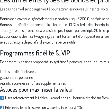
Les casinos rivalisent d’ingéniosité pour attirer les nouveaux inscrits ; vo
Bonus de bienvenue : généralement un match jusqu’à 200 €, parfois ac
Bonus sans dépôt : une somme fixe (exemple : 10 €) offerte dès l’inscriptio
Tours gratuits : souvent liés à une série spécifique – par exemple 20 free s
Les conditions de mise (
wagering
) varient fortement d’un opérateur à l’au
avec votre style de jeu afin d’éviter une perte inutile.
Programmes fidélité & VIP
De nombreux casinos proposent un système à points où chaque euro misé ra
limites de dépôt élevées,
gestionnaire personnel,
retraits accélérés sans frais supplémentaires.
Astuces pour maximiser la valeur
Lisez attentivement le tableau « conditions du bonus » affiché sur Bask
Privilégiez les offres avec un wagering inférieur à 20x.