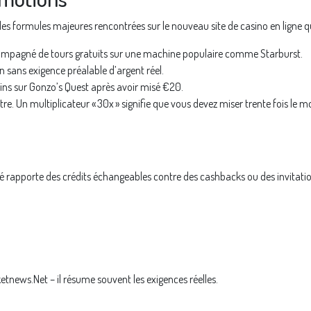
ici les formules majeures rencontrées sur le nouveau site de casino en ligne 
compagné de tours gratuits sur une machine populaire comme
Starburst
.
n sans exigence préalable d’argent réel.
pins sur
Gonzo’s Quest
après avoir misé €20.
tre. Un multiplicateur « 30x » signifie que vous devez miser trente fois le
pporte des crédits échangeables contre des cashbacks ou des invitations à
etnews.Net – il résume souvent les exigences réelles.