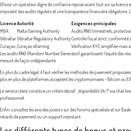
Choisir un opérateur digne de confiance repose avant tout sur sa licence e
imposent des audits réguliers et une transparence financière obligatoire. 
Licence
Autorité
Exigences principales
MGA
Malta Gaming Authority
Audits RNG trimestriels, protecti
Gibraltar
Gibraltar Regulatory Authority
Contrôle fiscal strict, conformit
Curaçao
Curaçao eGaming
Vérification KYC simplifiée mais 
Les audits RNG (Random Number Generator) garantissent l’équité des résult
mesuré de façon indépendante.
En plus du cadre légal, il faut vérifier les méthodes de paiement proposées
plus en plus de plateformes acceptent les cryptomonnaies – Bitcoin ou E
Le service client constitue un critère décisif : disponibilité 24/7 via ch
professionnel.
Enfin, consultez les avis des joueurs sur des forums spécialisés et sur Bas
retards de paiement ou un support inexistant.
Les différents types de bonus et pr