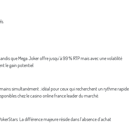
ls.
tandis que
Mega Joker
offre jusqu’à 99 % RTP mais avec une volatilité
t le gain potentiel.
rs mains simultanément ; idéal pour ceux qui recherchent un rythme rapide
sponibles chez le casino online france leader du marché.
PokerStars
. La différence majeure réside dans l’absence d’achat