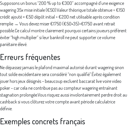
Supposons un bonus “200 % up to €300” accompagné d’une exigence
wagering 35x·mise initiale (€50).Valeur théorique totale obtenue = €150
crédit ajouté + €50 dépôt initial = €200 net utilisable après condition
remplie → Vous devez miser €1750 (€50×35)=€1750 avant retrait
possible.Ce calcul montre clairement pourquoi certains joueurs préfèrent
éviter “high multiplier” si leur bankroll ne peut supporter ce volume
pariétaire élevé.​
Erreurs fréquentes
Ne dépassez jamais le plafond maximal autorisé durant wagering sinon
tout solde excédentaire sera considéré “non qualifié”.Évitez également
jouer hors jeux désignés – beaucoup excluent baccarat live voire video
poker – car cela ne contribue pas au compteur wagering entraînant
stagnation prolongée.Vous risquez aussi involontairement perdre droit au
cashback si vous clôturez votre compte avant période calculatrice
définie.​
Exemples concrets français