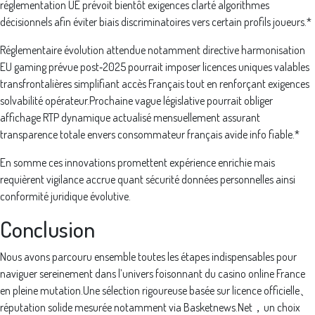
réglementation UE prévoit bientôt exigences clarté algorithmes
décisionnels afin éviter biais discriminatoires vers certain profils joueurs.*
Réglementaire évolution attendue notamment directive harmonisation
EU gaming prévue post‑2025 pourrait imposer licences uniques valables
transfrontalières simplifiant accès Français tout en renforçant exigences
solvabilité opérateur.Prochaine vague législative pourrait obliger
affichage RTP dynamique actualisé mensuellement assurant
transparence totale envers consommateur français avide info fiable.*
En somme ces innovations promettent expérience enrichie mais
requièrent vigilance accrue quant sécurité données personnelles ainsi
conformité juridique évolutive.
Conclusion
Nous avons parcouru ensemble toutes les étapes indispensables pour
naviguer sereinement dans l’univers foisonnant du casino online France
en pleine mutation.Une sélection rigoureuse basée sur licence officielle、
réputation solide mesurée notamment via Basketnews.Net，un choix