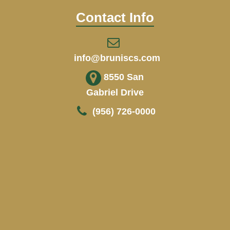
Contact Info
info@bruniscs.com
8550 San
Gabriel Drive
(956) 726-0000