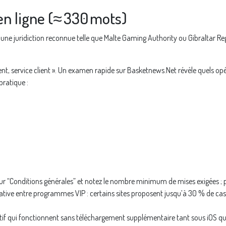
en ligne
(≈ 330 mots)
J ou une juridiction reconnue telle que Malte Gaming Authority ou Gibraltar 
ent, service client ». Un examen rapide sur Basketnews.Net révèle quels op
pratique :
ur “Conditions générales” et notez le nombre minimum de mises exigées ; pl
tive entre programmes VIP : certains sites proposent jusqu’à 30 % de cash
natif qui fonctionnent sans téléchargement supplémentaire tant sous iOS q