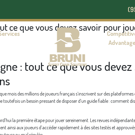
(9
out ce que vous devez savoir pour jo
Services
Competitiv
Advantag
gne : tout ce que vous devez 
ins
haque mois des millions de joueurs français s’inscrivent sur des platefo
ée toutefois un besoin pressant de disposer d’un guide fiable : comment dist
’hui la première étape pour jouer sereinement. Les revues indépendantes c
ettent ainsi aux joueurs d’accéder rapidement à des sites testés et appro
outeuse ou mal régulée.