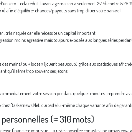
’un zéro – cela réduit l’avantage maison à seulement 2·7 % contre 5·26 
in ») afin d’équilibrer chances/payouts sans trop diluer votre bankroll.
; très risquée car elle nécessite un capital important.
ogression moins agressive mais toujours exposée aux longues séries perdan
cte des mains) ou « loose » (jouent beaucoup) grâce aux statistiques affiché
nt qu’il sème trop souvent ses jetons.
z immédiatement votre session pendant quelques minutes ; reprendre avec
e chez Basketnews.Net, qui teste lui‑même chaque variante afin de garanti
s personnelles
(≈ 310 mots)
rive financière imprévue. La règle conseillée consiste à ne jamais engag