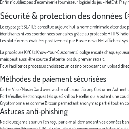
Enfin n’oubliez pas d’examiner le fournisseur logiciel du jeu ‑ NetEnt, Pl
Sécurité & protection des données
(
Le cryptage SSL/TLS constitue aujourd’hui la norme minimale attendue pour 
identifiants ni vos coordonnées bancaires grâce au protocole HTTPS indiq
Les plateformes évaluées positivement par Basketnews.Net affichent systé
La procédure KYC (« Know‑Your‑Customer ») oblige ensuite chaque joueur à fo
mais peut aussi être source d’attente lors du premier retrait.
Pour faciliter ce processus choisissez un casino proposant un upload direc
Méthodes de paiement sécurisées
Cartes Visa/MasterCard avec authentification Strong Customer Authentic
Portefeuilles électroniques tels que Skrill ou Neteller qui ajoutent une co
Cryptomonnaies comme Bitcoin permettant anonymat partiel tout en cons
Astuces anti‑phishing
Ne cliquez jamais sur un lien reçu par e‑mail demandant vos données banc
Vérifiez régulièrement l’URL du site : elle doit commencer par
https://
suivi