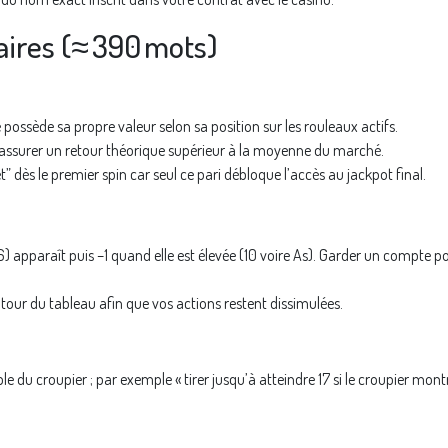
aires
(≈ 390 mots)
ssède sa propre valeur selon sa position sur les rouleaux actifs.
’assurer un retour théorique supérieur à la moyenne du marché.
” dès le premier spin car seul ce pari débloque l’accès au jackpot final.
6) apparaît puis –1 quand elle est élevée (10 voire As). Garder un compte p
tour du tableau afin que vos actions restent dissimulées.
e du croupier ; par exemple « tirer jusqu’à atteindre 17 si le croupier montr