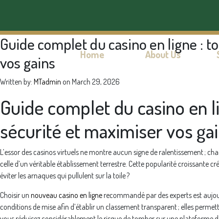
Guide complet du casino en ligne : t
Home
About Us
vos gains
Written by:
MTadmin
on
March 29, 2026
Guide complet du casino en li
sécurité et maximiser vos ga
L’essor des casinos virtuels ne montre aucun signe de ralentissement ; c
celle d’un véritable établissement terrestre. Cette popularité croissante cr
éviter les arnaques qui pullulent sur la toile ?
Choisir un
nouveau casino en ligne
recommandé par des experts est aujourd
conditions de mise afin d’établir un classement transparent ; elles perm
vous réduisez considérablement le risque de tomber sur une plateforme d