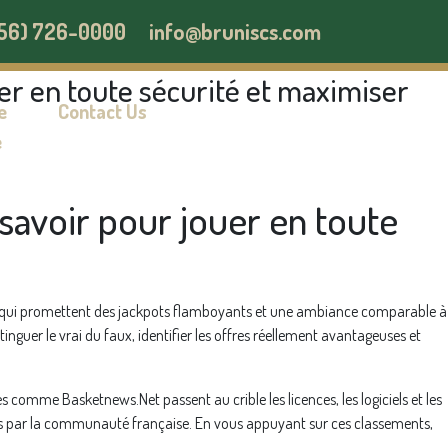
56) 726-0000
info@bruniscs.com
uer en toute sécurité et maximiser
e
Contact Us
e
savoir pour jouer en toute
rmes qui promettent des jackpots flamboyants et une ambiance comparable à
inguer le vrai du faux, identifier les offres réellement avantageuses et
omme Basketnews.Net passent au crible les licences, les logiciels et les
uvés par la communauté française. En vous appuyant sur ces classements,