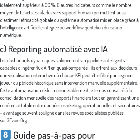
idéalement supérieur à 90 %. D’autres indicateurs comme le nombre
moyen de tickets escaladés vers support humain permettent aussi
d’estimer l’efficacité globale du système automatisé mis en place grâce à
l’intelligence artificielle intégrée au workflow quotidien du casino
numérique.
c) Reporting automatisé avec IA
Les dashboards dynamiques s’alimentent via pipelines intelligents
capables d’ingérer flux API en quasi‑temps réel ; ils offrent aux décideurs
une visualisation interactive où chaque KPI peut être filtré par segment
joueur ou période historique sans intervention manuelle supplémentaire.
Cette automatisation réduit considérablement le temps consacré à la
consolidation mensuelle des rapports financiers tout en garantissant une
cohérence totale entre données marketing, opérationnelles et sécuritaires
– avantage souvent souligné dans les revues spécialisées publiées
sur 3Evoie.Org .
Guide pas‑à‑pas pour