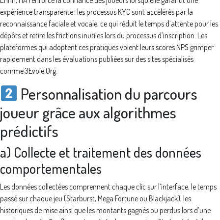
Enfin, l’IA renforce la confiance des joueurs lorsqu’elle garantit une
expérience transparente : les processus KYC sont accélérés par la
reconnaissance faciale et vocale, ce qui réduit le temps d’attente pour les
dépôts et retire les frictions inutiles lors du processus d’inscription. Les
plateformes qui adoptent ces pratiques voient leurs scores NPS grimper
rapidement dans les évaluations publiées sur des sites spécialisés
comme 3Evoie.Org.
Personnalisation du parcours
joueur grâce aux algorithmes
prédictifs
a) Collecte et traitement des données
comportementales
Les données collectées comprennent chaque clic sur l’interface, le temps
passé sur chaque jeu (Starburst, Mega Fortune ou Blackjack), les
historiques de mise ainsi que les montants gagnés ou perdus lors d’une