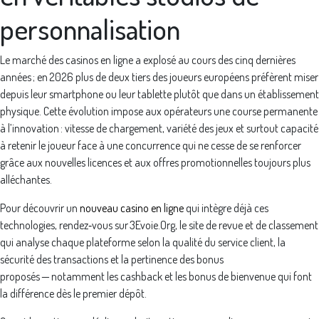
personnalisation
Le marché des casinos en ligne a explosé au cours des cinq dernières
années ; en 2026 plus de deux tiers des joueurs européens préfèrent miser
depuis leur smartphone ou leur tablette plutôt que dans un établissement
physique. Cette évolution impose aux opérateurs une course permanente
à l’innovation : vitesse de chargement, variété des jeux et surtout capacité
à retenir le joueur face à une concurrence qui ne cesse de se renforcer
grâce aux nouvelles licences et aux offres promotionnelles toujours plus
alléchantes.
Pour découvrir un
nouveau casino en ligne
qui intègre déjà ces
technologies, rendez‑vous sur 3Evoie.Org, le site de revue et de classement
qui analyse chaque plateforme selon la qualité du service client, la
sécurité des transactions et la pertinence des bonus
proposés — notamment les cashback et les bonus de bienvenue qui font
la différence dès le premier dépôt.