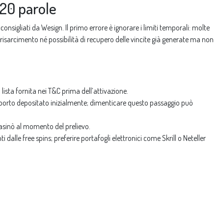
320 parole
nsigliati da Wesign. Il primo errore è ignorare i limiti temporali: molte
isarcimento né possibilità di recupero delle vincite già generate ma non
lista fornita nei T&C prima dell’attivazione.
 importo depositato inizialmente; dimenticare questo passaggio può
 casinò al momento del prelievo.
dalle free spins; preferire portafogli elettronici come Skrill o Neteller